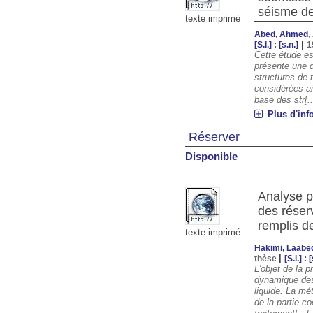
séisme de
texte imprimé
Abed, Ahmed
,
|
[S.l.] : [s.n.]
1
Cette étude es
présente une 
structures de 
considérées ai
base des str[..
Plus d'inf
Réserver
Disponible
Analyse p
des réserv
remplis de
texte imprimé
Hakimi, Laabe
|
thèse
[S.l.] : 
L'objet de la 
dynamique des 
liquide. La mé
de la partie c