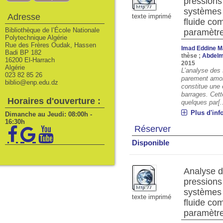
pressions
systèmes 
Adresse
texte imprimé
fluide com
Bibliothèque de l’École Nationale
paramètr
Polytechnique Algérie
Rue des Frères Oudak, Hassen
Imad Eddine M
Badi BP 182
thèse ;
Abdelma
16200 El-Harrach
2015
Algérie
L’analyse des
023 82 85 26
parement amon
biblio@enp.edu.dz
constitue une 
barrages. Cett
Horaires d'ouverture :
quelques par[..
Plus d'inf
Dimanche au Jeudi: 08:00h -
16:30h
Réserver
Disponible
Analyse d
pressions
systèmes 
texte imprimé
fluide com
paramètr