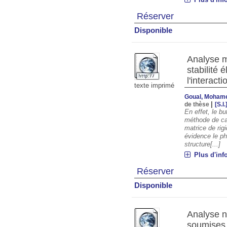
Réserver
Disponible
Analyse ma
stabilité 
l'interact
texte imprimé
Goual, Moham
|
de thèse
[S.l.
En effet, le bu
méthode de cal
matrice de rig
évidence le ph
structure[...]
Plus d'inf
Réserver
Disponible
Analyse n
soumises 