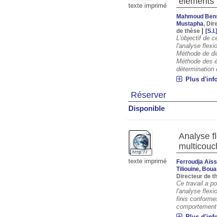
éléments f
texte imprimé
Mahmoud Bens
Mustapha
, Dir
|
de thèse
[S.l.
L'objectif de 
l'analyse flex
Méthode de dif
Méthode des é
détermination d
Plus d'inf
Réserver
Disponible
Analyse f
multicouc
texte imprimé
Ferroudja Aïs
Tiliouine, Bou
Directeur de 
Ce travail a p
l'analyse flex
finis conforme
comportement 
Plus d'inf