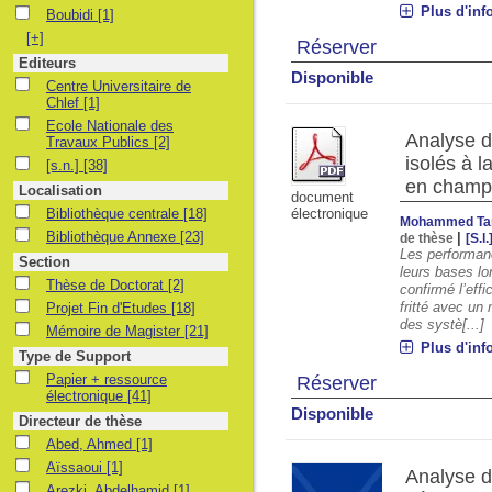
Plus d'inf
Boubidi
Boubidi
[1]
[+]
Réserver
Editeurs
Disponible
Centre Universitaire de Chlef
Centre Universitaire de
Chlef
[1]
Ecole Nationale des Travaux Publics
Ecole Nationale des
Analyse d
Travaux Publics
[2]
isolés à 
[s.n.]
[s.n.]
[38]
en champ
Localisation
document
Bibliothèque centrale
Bibliothèque centrale
[18]
électronique
Mohammed Tam
Bibliothèque Annexe
Bibliothèque Annexe
[23]
|
de thèse
[S.l.
Les performan
Section
leurs bases lo
Thèse de Doctorat
Thèse de Doctorat
[2]
confirmé l’eff
Projet Fin d'Etudes
fritté avec un 
Projet Fin d'Etudes
[18]
des systè[...]
Mémoire de Magister
Mémoire de Magister
[21]
Plus d'inf
Type de Support
Papier + ressource électronique
Papier + ressource
Réserver
électronique
[41]
Disponible
Directeur de thèse
Abed, Ahmed
Abed, Ahmed
[1]
Aïssaoui
Aïssaoui
[1]
Analyse d
Arezki, Abdelhamid
Arezki, Abdelhamid
[1]