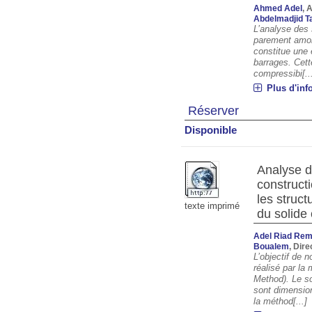
Ahmed Adel
, 
Abdelmadjid Ta
L’analyse des
parement amon
constitue une 
barrages. Cette
compressibi[..
Plus d'inf
Réserver
Disponible
Analyse d
constructi
les struc
texte imprimé
du solide
Adel Riad Re
Boualem
, Dir
L’objectif de n
réalisé par l
Method). Le so
sont dimensio
la méthod[...]