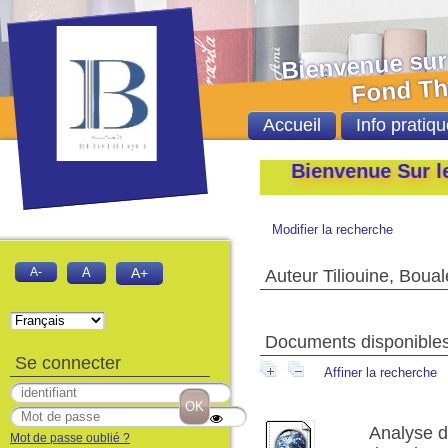
Bienvenue sur le 
Fond Thèses et
Accueil
Info pratiqu
Bienvenue Sur le Catal
Modifier la recherche
A-
A
A+
Auteur Tiliouine, Boua
Documents disponibles 
Se connecter
Affiner la recherche
Analyse d
Mot de passe oublié ?