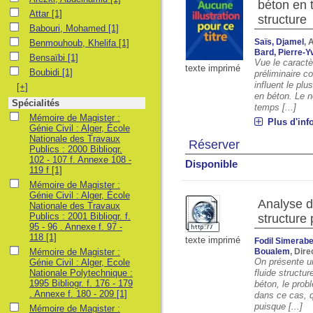
béton en t
Attar
Attar
[1]
structure
Babouri, Mohamed
Babouri, Mohamed
[1]
Benmouhoub, Khelifa
Saïs, Djamel
, 
Benmouhoub, Khelifa
[1]
Bard, Pierre-Y
Bensaïbi
Bensaïbi
[1]
Vue le caractè
texte imprimé
Boubidi
Boubidi
[1]
préliminaire c
influent le pl
[+]
en béton. Le n
Spécialités
temps [...]
Mémoire de Magister : Génie Civil : Alger, École Nationale des Travaux Publ
Mémoire de Magister :
Plus d'inf
Génie Civil : Alger, École
Nationale des Travaux
Réserver
Publics : 2000 Bibliogr.
102 - 107 f. Annexe 108 -
Disponible
119 f
[1]
Mémoire de Magister : Génie Civil : Alger, École Nationale des Travaux Publi
Mémoire de Magister :
Génie Civil : Alger, École
Analyse d
Nationale des Travaux
Publics : 2001 Bibliogr. f.
structure 
95 - 96 . Annexe f. 97 -
118
[1]
texte imprimé
Fodil Simerabe
Mémoire de Magister : Génie Civil : Alger, Ecole Nationale Polytechnique : 1
Mémoire de Magister :
Boualem
, Dir
On présente un
Génie Civil : Alger, Ecole
Nationale Polytechnique :
fluide structu
1995 Bibliogr. f. 176 - 179
béton, le prob
. Annexe f. 180 - 209
[1]
dans ce cas, q
puisque [...]
Mémoire de Magister : Génie Civil : Alger, Ecole Nationale Polytechnique : 1
Mémoire de Magister :