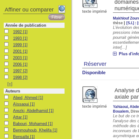
domaines 
numériqu
Affiner ou comparer
texte imprimé
Makhlouf Zour
|
thèse
[S.l.] : 
Année de publication
L'évolution de
1992
1992
[1]
pressions inte
pourrait génér
1993
1993
[1]
essentiellemen
1999
1999
[1]
inter[...]
2001
2001
[1]
Plus d'inf
2003
2003
[1]
Réserver
2006
2006
[1]
1997
1997
[2]
Disponible
1998
1998
[2]
[+]
Analyse d
Auteurs
axiale pa
Abed, Ahmed
Abed, Ahmed
[1]
Aïssaoui
Aïssaoui
[1]
texte imprimé
Yahiaoui, Abde
Arezki, Abdelhamid
Arezki, Abdelhamid
[1]
Boualem
, Dir
Le but de ce tr
Attar
Attar
[1]
l'analyse des 
Babouri, Mohamed
Babouri, Mohamed
[1]
méthode des él
Benmouhoub, Khelifa
Benmouhoub, Khelifa
[1]
inconnues de 
axymétrique et 
Bensaïbi
Bensaïbi
[1]