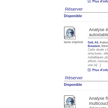
Plus d'inf
Réserver
Disponible
Analyse é
autostabl
texte imprimé
Dali, Ali
, Auteu
Boualem
, Dir
Cette étude s'
structures, ell
métalliques pl
efforts normau
une in[...]
Plus d'inf
Réserver
Disponible
Analyse f
multicouch