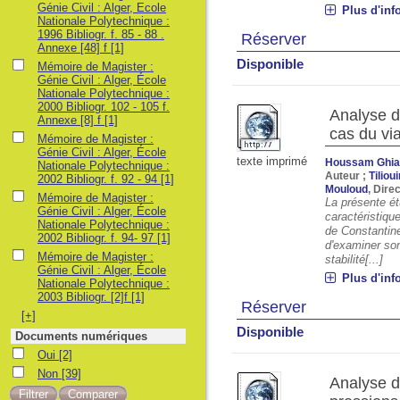
Génie Civil : Alger, Ecole
Plus d'inf
Nationale Polytechnique :
1996 Bibliogr. f. 85 - 88 .
Réserver
Annexe [48] f
[1]
Disponible
Mémoire de Magister : Génie Civil : Alger, École Nationale Polytechnique : 2
Mémoire de Magister :
Génie Civil : Alger, École
Nationale Polytechnique :
2000 Bibliogr. 102 - 105 f.
Analyse d
Annexe [8] f
[1]
cas du vi
Mémoire de Magister : Génie Civil : Alger, École Nationale Polytechnique : 2
Mémoire de Magister :
Génie Civil : Alger, École
texte imprimé
Houssam Ghia
Nationale Polytechnique :
Auteur ;
Tiliou
2002 Bibliogr. f. 92 - 94
[1]
Mouloud
, Dire
Mémoire de Magister : Génie Civil : Alger, École Nationale Polytechnique : 2
Mémoire de Magister :
La présente ét
Génie Civil : Alger, École
caractéristiq
Nationale Polytechnique :
de Constantin
2002 Bibliogr. f. 94- 97
[1]
d'examiner son
Mémoire de Magister : Génie Civil : Alger, École Nationale Polytechnique : 2
Mémoire de Magister :
stabilité[...]
Génie Civil : Alger, École
Plus d'inf
Nationale Polytechnique :
2003 Bibliogr. [2]f
[1]
Réserver
[+]
Disponible
Documents numériques
Oui
Oui
[2]
Non
Non
[39]
Analyse d