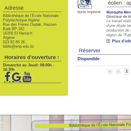
éolien : a
Adresse
texte imprimé
Mustapha Mer
Bibliothèque de l’École Nationale
Directeur de 
Polytechnique Algérie
Le travail réal
Rue des Frères Oudak, Hassen
d'une étude te
Badi BP 182
production de l
16200 El-Harrach
région de "Kab
Algérie
Plus d'inf
023 82 85 26
biblio@enp.edu.dz
Réserver
Horaires d'ouverture :
Disponible
Dimanche au Jeudi: 08:00h -
16:30h
1
Bibliothèque de l’École Nationale Po