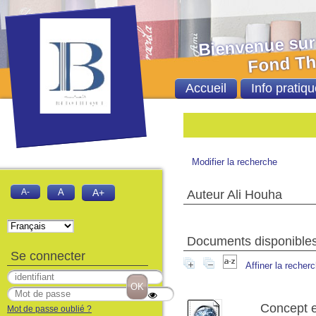
Bienvenue sur le 
Fond Thèses et
Accueil
Info pratiqu
Modifier la recherche
A-
A
A+
Auteur Ali Houha
Documents disponibles 
Se connecter
Affiner la recher
Concept e
Mot de passe oublié ?