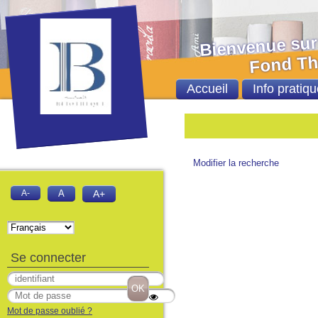
Bienvenue sur le 
Fond Thèses et
Accueil
Info pratiqu
Modifier la recherche
A-
A
A+
Se connecter
Mot de passe oublié ?