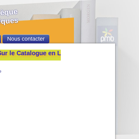
hèque
ques
Nous contacter
 le Catalogue en Ligne de la Bibliothèque de l
e