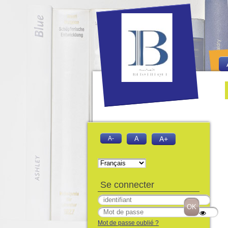
Bie
Fo
A-
A
A+
Se connecter
Mot de passe oublié ?