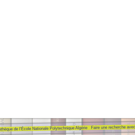
Faire une recherche ave
othèque de l’École Nationale Polytechnique Algérie