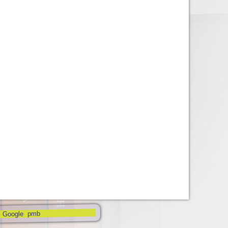
pmb
c Google