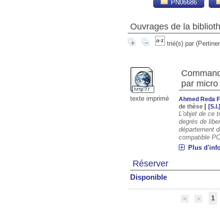
PN06686
Ouvrages de la biblio
trié(s) par
(Pertine
Commande 
par micro
texte imprimé
Ahmed Reda Fr
|
de thèse
[S.l.
L'objet de ce 
degrés de libe
département d
compatible PC
Plus d'inf
Réserver
Disponible
1