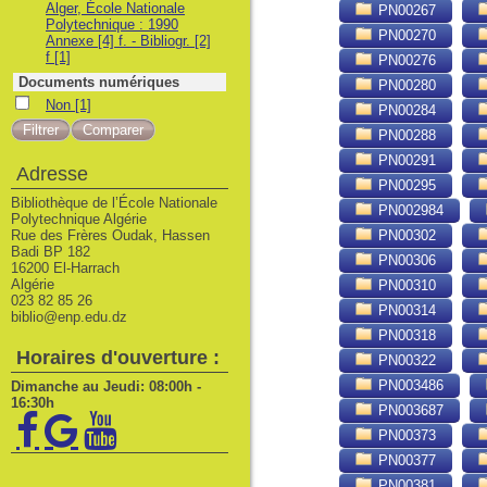
Alger, École Nationale
PN00267
Polytechnique : 1990
PN00270
Annexe [4] f. - Bibliogr. [2]
f
[1]
PN00276
Documents numériques
PN00280
Non
Non
[1]
PN00284
PN00288
PN00291
Adresse
PN00295
Bibliothèque de l’École Nationale
PN002984
Polytechnique Algérie
Rue des Frères Oudak, Hassen
PN00302
Badi BP 182
PN00306
16200 El-Harrach
Algérie
PN00310
023 82 85 26
PN00314
biblio@enp.edu.dz
PN00318
Horaires d'ouverture :
PN00322
PN003486
Dimanche au Jeudi: 08:00h -
16:30h
PN003687
PN00373
PN00377
PN00381