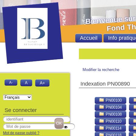
Bienvenue sur le 
Fond Thèses et
Accueil
Info pratiqu
B
Modifier la recherche
A-
A
A+
Indexation PN00890
PN00100
PN00104
Se connecter
PN00108
PN00110
PN00114
Mot de passe oublié ?
PN00118