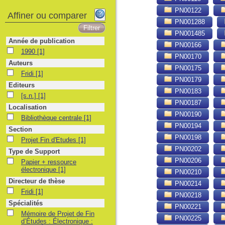
PN00122
Affiner ou comparer
PN001288
PN001485
Année de publication
PN00166
1990
1990
[1]
PN00170
Auteurs
PN00175
Fridi
Fridi
[1]
PN00179
Editeurs
PN00183
[s.n.]
[s.n.]
[1]
PN00187
Localisation
PN00190
Bibliothèque centrale
Bibliothèque centrale
[1]
PN00194
Section
PN00198
Projet Fin d'Etudes
Projet Fin d'Etudes
[1]
PN00202
Type de Support
PN00206
Papier + ressource électronique
Papier + ressource
électronique
[1]
PN00210
Directeur de thèse
PN00214
Fridi
Fridi
[1]
PN00218
Spécialités
PN00221
Mémoire de Projet de Fin d’Études : Électronique : Alger, École Nationale Po
Mémoire de Projet de Fin
PN00225
d’Études : Électronique :