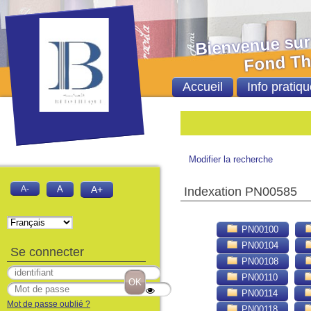
Bienvenue sur le 
Fond Thèses et
Accueil
Info pratiqu
Bien
Modifier la recherche
A-
A
A+
Indexation PN00585
PN00100
PN00104
Se connecter
PN00108
PN00110
PN00114
Mot de passe oublié ?
PN00118