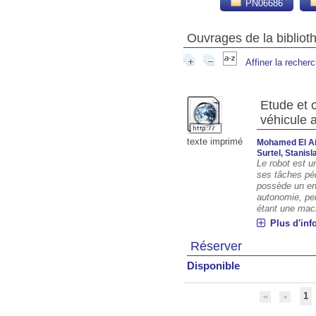
PN06686
Ouvrages de la biblio
Affiner la recher
Etude et 
véhicule 
texte imprimé
Mohamed El Ai
Surtel, Stanisl
Le robot est 
ses tâches pén
possède un ens
autonomie, pe
étant une mach
Plus d'inf
Réserver
Disponible
1