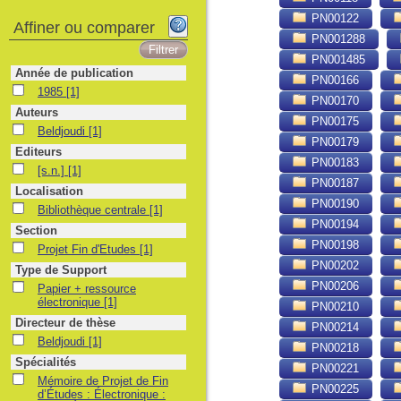
PN00122
Affiner ou comparer
PN001288
PN001485
Année de publication
PN00166
1985
1985
[1]
PN00170
Auteurs
PN00175
Beldjoudi
Beldjoudi
[1]
PN00179
Editeurs
PN00183
[s.n.]
[s.n.]
[1]
PN00187
Localisation
PN00190
Bibliothèque centrale
Bibliothèque centrale
[1]
PN00194
Section
PN00198
Projet Fin d'Etudes
Projet Fin d'Etudes
[1]
PN00202
Type de Support
PN00206
Papier + ressource électronique
Papier + ressource
électronique
[1]
PN00210
Directeur de thèse
PN00214
Beldjoudi
Beldjoudi
[1]
PN00218
Spécialités
PN00221
Mémoire de Projet de Fin d’Études : Électronique : Alger, École Nationale Po
Mémoire de Projet de Fin
PN00225
d’Études : Électronique :