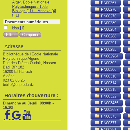
Alger, École Nationale
PN00267
Polytechnique : 1985
PN00270
Bibliogr. [1] f. - Annexe [4]
f
[1]
PN00276
Documents numériques
PN00280
Non
Non
[1]
PN00284
PN00288
PN00291
Adresse
PN00295
Bibliothèque de l’École Nationale
PN002984
Polytechnique Algérie
Rue des Frères Oudak, Hassen
PN00302
Badi BP 182
PN00306
16200 El-Harrach
Algérie
PN00310
023 82 85 26
PN00314
biblio@enp.edu.dz
PN00318
Horaires d'ouverture :
PN00322
PN003486
Dimanche au Jeudi: 08:00h -
16:30h
PN003687
PN00373
PN00377
PN00381