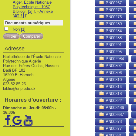
Alger, École Nationale
PN00267
Polytechnique : 1987
PN00270
Bibliogr. [2] f. - Annexe
[40] f
[1]
PN00276
Documents numériques
PN00280
Non
Non
[1]
PN00284
PN00288
PN00291
Adresse
PN00295
Bibliothèque de l’École Nationale
PN002984
Polytechnique Algérie
Rue des Frères Oudak, Hassen
PN00302
Badi BP 182
PN00306
16200 El-Harrach
Algérie
PN00310
023 82 85 26
PN00314
biblio@enp.edu.dz
PN00318
Horaires d'ouverture :
PN00322
PN003486
Dimanche au Jeudi: 08:00h -
16:30h
PN003687
PN00373
PN00377
PN00381