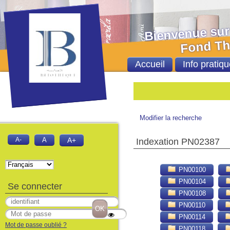
Bienvenue sur le 
Fond Thèses et
Accueil
Info pratiqu
Bie
Modifier la recherche
A-
A
A+
Indexation PN02387
PN00100
PN00104
Se connecter
PN00108
PN00110
PN00114
Mot de passe oublié ?
PN00118