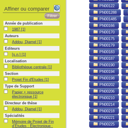
PN00122
Affiner ou comparer
PN001288
PN001485
Année de publication
PN00166
1987
1987
[1]
PN00170
Auteurs
PN00175
Addou, Djamel
Addou, Djamel
[1]
PN00179
Editeurs
PN00183
[s.n.]
[s.n.]
[1]
PN00187
Localisation
PN00190
Bibliothèque centrale
Bibliothèque centrale
[1]
PN00194
Section
PN00198
Projet Fin d'Etudes
Projet Fin d'Etudes
[1]
PN00202
Type de Support
PN00206
Papier + ressource électronique
Papier + ressource
électronique
[1]
PN00210
Directeur de thèse
PN00214
Addou, Djamel
Addou, Djamel
[1]
PN00218
Spécialités
PN00221
Mémoire de Projet de Fin d’Études : Électronique : Alger, École Nationale Po
Mémoire de Projet de Fin
PN00225
d’Études : Électronique :