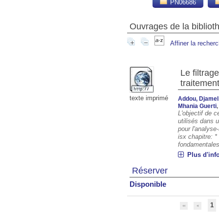
PN06686
Ouvrages de la biblio
Affiner la recher
Le filtrag
traitemen
texte imprimé
Addou, Djamel
Mhania Guerti
L'objectif de c
utilisés dans 
pour l'analyse
isx chapitre: 
fondamentales 
Plus d'inf
Réserver
Disponible
1