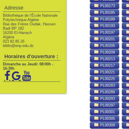
PL00173
Adresse
PL00185
Bibliothèque de l’École Nationale
PL00189
Polytechnique Algérie
Rue des Frères Oudak, Hassen
PL00193
Badi BP 182
PL00197
16200 El-Harrach
Algérie
PL00201
023 82 85 26
biblio@enp.edu.dz
PL00205
PL00209
Horaires d'ouverture :
PL00213
Dimanche au Jeudi: 08:00h -
PL00217
16:30h
PL00221
PL00225
PL00283
PL00289
PL00293
PL00297
PL00301
PL00305
PL00309