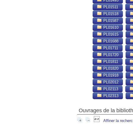
PL01495
PL01511
PL01518
PL01587
PL01610
PL01615
PL01688
PL01711
PL01720
PL01811
PL01820
PL01918
PL02012
PL02113
PL02313
Ouvrages de la bibliot
Affiner la recher