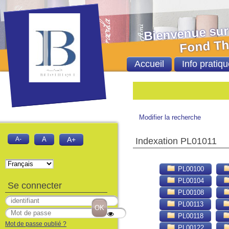
Bienvenue sur le 
Fond Thèses et
Accueil
Info pratiqu
Modifier la recherche
A-
A
A+
Indexation PL01011
PL00100
PL00104
Se connecter
PL00108
PL00113
PL00118
Mot de passe oublié ?
PL00122