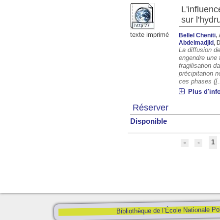
L'influenc
sur l'hydr
texte imprimé
Bellel Cheniti
,
Abdelmadjid
, 
La diffusion de
engendre une 
fragilisation d
précipitation 
ces phases ([.
Plus d'inf
Réserver
Disponible
1
Bibliothèque de l’École Nationale Po