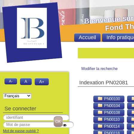
Bienvenue sur le 
Fond Thèses et
Accueil
Info pratiqu
Bie
Modifier la recherche
A-
A
A+
Indexation PN02081
PN00100
PN00104
Se connecter
PN00108
PN00110
PN00114
Mot de passe oublié ?
PN00118