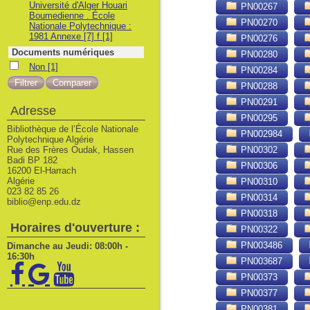
Université d'Alger Houari
PN00267
Boumedienne . École
PN00270
Nationale Polytechnique :
1981 Annexe [7] f
[1]
PN00276
Documents numériques
PN00280
Non
Non
[1]
PN00284
PN00288
PN00291
Adresse
PN00295
Bibliothèque de l’École Nationale
PN002984
Polytechnique Algérie
Rue des Frères Oudak, Hassen
PN00302
Badi BP 182
PN00306
16200 El-Harrach
Algérie
PN00310
023 82 85 26
PN00314
biblio@enp.edu.dz
PN00318
Horaires d'ouverture :
PN00322
PN003486
Dimanche au Jeudi: 08:00h -
16:30h
PN003687
PN00373
PN00377
PN00381