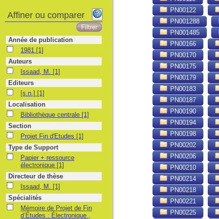
PN00122
Affiner ou comparer
PN001288
PN001485
Année de publication
PN00166
1981
1981
[1]
PN00170
Auteurs
PN00175
Issaad, M.
Issaad, M.
[1]
PN00179
Editeurs
PN00183
[s.n.]
[s.n.]
[1]
PN00187
Localisation
PN00190
Bibliothèque centrale
Bibliothèque centrale
[1]
PN00194
Section
PN00198
Projet Fin d'Etudes
Projet Fin d'Etudes
[1]
PN00202
Type de Support
PN00206
Papier + ressource électronique
Papier + ressource
électronique
[1]
PN00210
Directeur de thèse
PN00214
Issaad, M.
Issaad, M.
[1]
PN00218
Spécialités
PN00221
Mémoire de Projet de Fin d’Études : Électronique , Université d'Alger Hou
Mémoire de Projet de Fin
PN00225
d’Études : Électronique ,