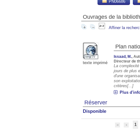
PN06686
Ouvrages de la biblio
Affiner la recher
Plan nati
Issaad, M.
, Au
Directeur de 
texte imprimé
La complexité
jours de plus 
d'une organisa
son exploitati
critères[...]
Plus d'inf
Réserver
Disponible
1