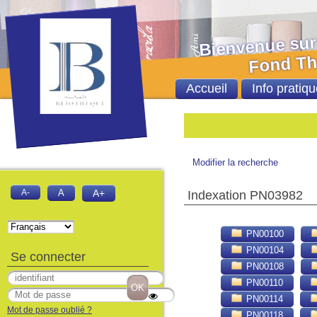
Bienvenue sur le 
Fond Thèses et
Accueil
Info pratiqu
Bie
Modifier la recherche
A-
A
A+
Indexation PN03982
PN00100
PN00104
Se connecter
PN00108
PN00110
PN00114
Mot de passe oublié ?
PN00118