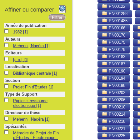
PN00122
Affiner ou comparer
PN001288
PN001485
Année de publication
PN00166
1982
1982
[1]
PN00170
Auteurs
PN00175
Mehenni, Nacéra
Mehenni, Nacéra
[1]
PN00179
Editeurs
PN00183
[s.n.]
[s.n.]
[1]
PN00187
Localisation
PN00190
Bibliothèque centrale
Bibliothèque centrale
[1]
PN00194
Section
PN00198
Projet Fin d'Etudes
Projet Fin d'Etudes
[1]
PN00202
Type de Support
PN00206
Papier + ressource électronique
Papier + ressource
électronique
[1]
PN00210
Directeur de thèse
PN00214
Mehenni, Nacéra
Mehenni, Nacéra
[1]
PN00218
Spécialités
PN00221
Mémoire de Projet de Fin d’Études : Électronique : Alger, Université des S
Mémoire de Projet de Fin
PN00225
d’Études : Électronique :