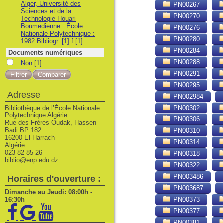
Alger, Université des
PN00267
Sciences et de la
PN00270
Technologie Houari
Boumedienne . École
PN00276
Nationale Polytechnique :
PN00280
1982 Bibliogr. [1] f
[1]
PN00284
Documents numériques
PN00288
Non
Non
[1]
PN00291
PN00295
Adresse
PN002984
Bibliothèque de l’École Nationale
PN00302
Polytechnique Algérie
PN00306
Rue des Frères Oudak, Hassen
Badi BP 182
PN00310
16200 El-Harrach
PN00314
Algérie
023 82 85 26
PN00318
biblio@enp.edu.dz
PN00322
PN003486
Horaires d'ouverture :
PN003687
Dimanche au Jeudi: 08:00h -
16:30h
PN00373
PN00377
PN00381