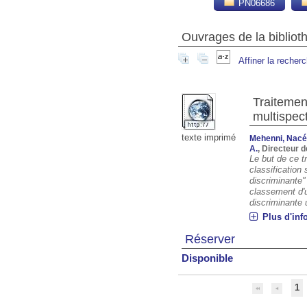
PN06686
Ouvrages de la biblio
Affiner la recher
Traitemen
multispec
texte imprimé
Mehenni, Nacé
A.
, Directeur 
Le but de ce t
classification 
discriminante"
classement d'un
discriminante ut
Plus d'inf
Réserver
Disponible
1