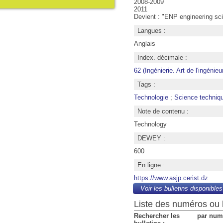
2008-2009
2011
Devient : "ENP engineering sc
Langues :
Anglais
Index. décimale :
62 (Ingénierie. Art de l'ingénie
Tags :
Technologie
;
Science techniq
Note de contenu :
Technology
DEWEY :
600
En ligne :
https://www.asjp.cerist.dz
Voir les bulletins disponibles
Liste des numéros ou b
Rechercher les
par num