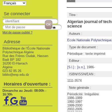
Se connecter
Titre :
Algerian journal of tec
science
Mot de passe oublié ?
Auteurs :
Ecole Nationale Polytechnique
Adresse
Type de document :
Bibliothèque de l’École Nationale
Polytechnique Algérie
Périodique : texte imprimé
Rue des Frères Oudak, Hassen
Badi BP 182
Editeur :
16200 El-Harrach
Algérie
[S.l.] : [s.n.]
, 1986-
023 82 85 26
ISBN/ISSN/EAN :
biblio@enp.edu.dz
1111-357X
Horaires d'ouverture :
Note générale :
Dimanche au Jeudi: 08:00h -
Périodicité: Irrégulière
16:30h
1986-1989
1992-1997
1999-2000
2002-2005